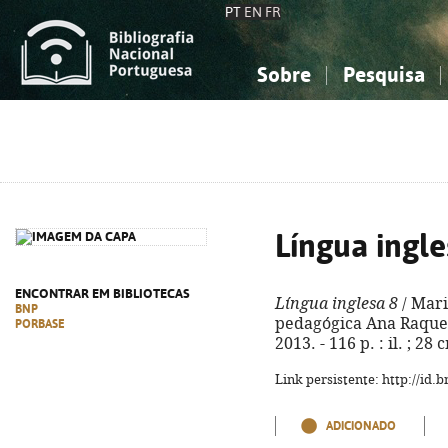
PT
EN
FR
Sobre
Pesquisa
Sobre a Bibliografia Nacional
Simples
Conhecimento, Informação...
Conhecimento, Informação...
Combinada
A
Ciências sociais...
Ciências sociais...
Arte, desporto...
Arte, desporto...
Língua ingle
ENCONTRAR EM BIBLIOTECAS
Língua inglesa 8
/ Mari
BNP
pedagógica Ana Raquel 
PORBASE
2013. - 116 p. : il. ; 2
Link persistente: http://id
ADICIONADO