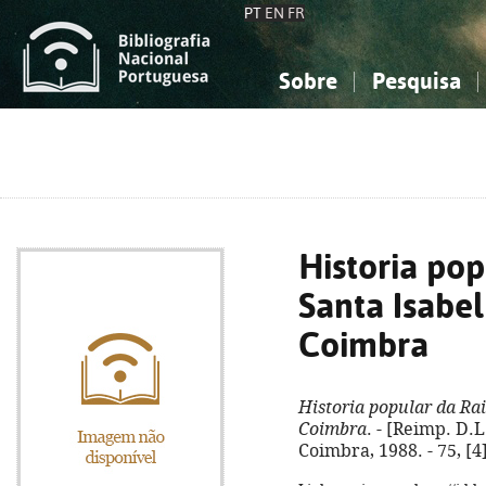
PT
EN
FR
Sobre
Pesquisa
Sobre a Bibliografia Nacional
Simples
Conhecimento, Informação...
Conhecimento, Informação...
Combinada
A
Ciências sociais...
Ciências sociais...
Arte, desporto...
Arte, desporto...
Historia po
Santa Isabel
Coimbra
Historia popular da Ra
Coimbra
. - [Reimp. D.L
Coimbra, 1988. - 75, [4]