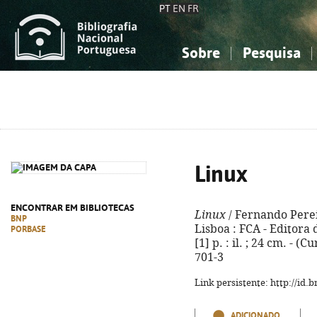
PT
EN
FR
Sobre
Pesquisa
Sobre a Bibliografia Nacional
Simples
Conhecimento, Informação...
Conhecimento, Informação...
Combinada
A
Ciências sociais...
Ciências sociais...
Arte, desporto...
Arte, desporto...
Linux
ENCONTRAR EM BIBLIOTECAS
Linux
/ Fernando Pereir
BNP
Lisboa : FCA - Editora 
PORBASE
[1] p. : il. ; 24 cm. - 
701-3
Link persistente: http://id
ADICIONADO