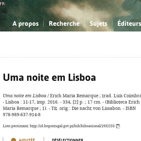
FR
A propos
Recherche
Sujets
Éditeur
a Bibliographie Nationale
imple
onnaissance, Information...
onnaissance, Information...
Avancée
Mes notices
Comment utiliser
Philosophie, psychologie...
Philosophie, psychologie...
Aide - FAQ
ciences sociales...
ciences sociales...
Mathématiques, sciences
Mathématiques, sciences
rts, sport...
rts, sport...
naturelles...
Littérature, linguistique...
naturelles...
Littérature, linguistique...
Uma noite em Lisboa
Uma noite em Lisboa
/ Erich Maria Remarque ; trad. Luís Coimbra
- Lisboa : 11-17, imp. 2016. - 334, [2] p. ; 17 cm. - (Biblioteca Erich
Maria Remarque ; 1). - Tít. orig.: Die nacht von Lissabon. - ISBN
978-989-637-914-8
Lien persistant: http://id.bnportugal.gov.pt/bib/bibnacional/1932253
AJOUTÉÉ
DÉSÉLECTIONNER