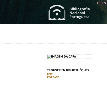
PT
EN
L
S
C
C
S
S
A
A
TROUVER EN BIBLIOTHÈQUES
BNP
PORBASE