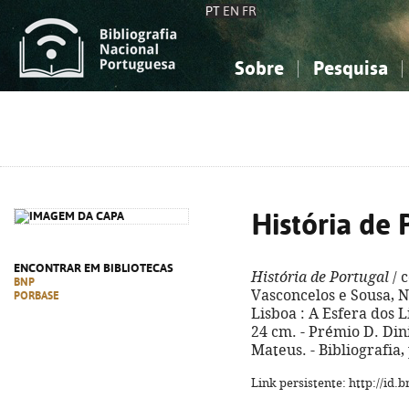
PT
EN
FR
Sobre
Pesquisa
Sobre a Bibliografia Nacional
Simples
Conhecimento, Informação...
Conhecimento, Informação...
Combinada
A
Ciências sociais...
Ciências sociais...
Arte, desporto...
Arte, desporto...
História de 
ENCONTRAR EM BIBLIOTECAS
História de Portugal
/ 
BNP
Vasconcelos e Sousa, N
PORBASE
Lisboa : A Esfera dos Livr
24 cm. - Prémio D. Din
Mateus. - Bibliografia,
Link persistente: http://id