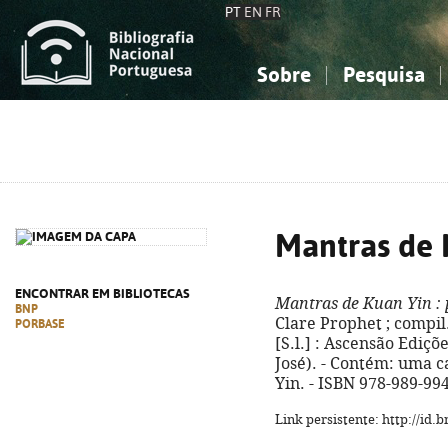
PT
EN
FR
Sobre
Pesquisa
Sobre a Bibliografia Nacional
Simples
Conhecimento, Informação...
Conhecimento, Informação...
Combinada
A
Ciências sociais...
Ciências sociais...
Arte, desporto...
Arte, desporto...
Mantras de 
ENCONTRAR EM BIBLIOTECAS
Mantras de Kuan Yin
: 
BNP
Clare Prophet ; compil.
PORBASE
[S.l.] : Ascensão Ediçõe
José). - Contém: uma 
Yin. - ISBN 978-989-99
Link persistente: http://id