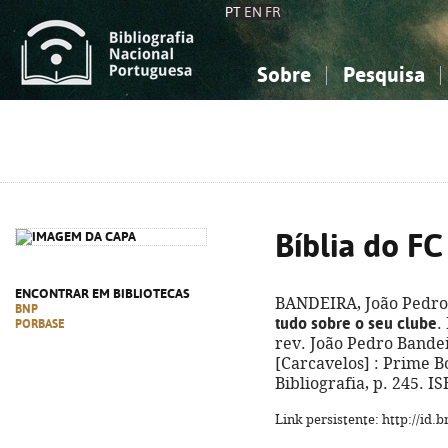
PT
EN
FR
Sobre
Pesquisa
Sobre a Bibliografia Nacional
Simples
Conhecimento, Informação...
Conhecimento, Informação...
Combinada
A
Ciências sociais...
Ciências sociais...
Arte, desporto...
Arte, desporto...
Bíblia do FC
ENCONTRAR EM BIBLIOTECAS
BANDEIRA, João Pedro
BNP
tudo sobre o seu clube
.
PORBASE
rev. João Pedro Bandei
[Carcavelos] : Prime Boo
Bibliografia, p. 245. 
Link persistente: http://id