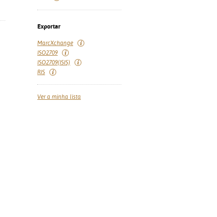
Exportar
MarcXchange
ISO2709
ISO2709(ISIS)
RIS
Ver a minha lista