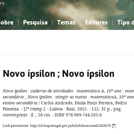
FR
Sobre
Pesquisa
Temas
Editores
Tipo 
obre a Bibliografia Nacional
imples
onhecimento, Informação...
onhecimento, Informação...
Combinada
A minha lista
Como utilizar
Filosofia, psicologia...
Filosofia, psicologia...
Perguntas frequente
iências sociais...
iências sociais...
Ciências exatas e naturais...
Ciências exatas e naturais...
rte, desporto...
rte, desporto...
Literatura, linguística...
Literatura, linguística...
Novo ípsilon ; Novo ípsilon
Novo ípsilon
: caderno de atividades
: matemática A, 10º ano
: ensi
secundário
;
Novo ípsilon
: atingir as metas
: matemáticaA, 10º ano
ensino secundário
/ Carlos Andrade, Paula Pinto Pereira, Pedro
Pimenta. - [2ª reimp.]. - Lisboa : Raiz, 2015. - 112, 32 p., pag.
convergente : il. ; 28 cm. - ISBN 978-989-744-265-0
Link persistente: http://id.bnportugal.gov.pt/bib/bibnacional/1928370