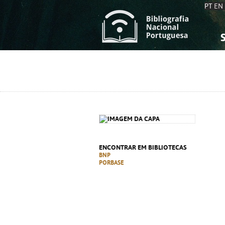
PT
EN
S
S
C
C
C
C
A
A
ENCONTRAR EM BIBLIOTECAS
BNP
PORBASE