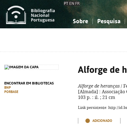
PT
EN
FR
Sobre
Pesquisa
Sobre a Bibliografia Nacional
Simples
Conhecimento, Informação...
Conhecimento, Informação...
Combinada
A
Ciências sociais...
Ciências sociais...
Arte, desporto...
Arte, desporto...
Alforge de 
ENCONTRAR EM BIBLIOTECAS
Alforge de heranças
/ F
BNP
[Almada] : Associação 
PORBASE
103 p. : il. ; 21 cm
Link persistente: http://id
ADICIONADO