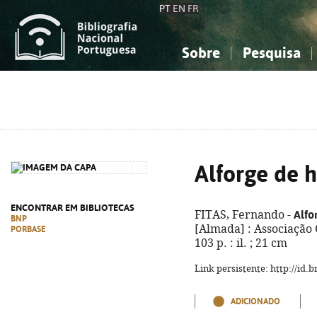
PT
EN
FR
Sobre
Pesquisa
Sobre a Bibliografia Nacional
Simples
Conhecimento, Informação...
Conhecimento, Informação...
Combinada
A
Ciências sociais...
Ciências sociais...
Arte, desporto...
Arte, desporto...
Alforge de 
ENCONTRAR EM BIBLIOTECAS
Alfo
FITAS, Fernando -
BNP
[Almada] : Associação 
PORBASE
103 p. : il. ; 21 cm
Link persistente: http://id
ADICIONADO