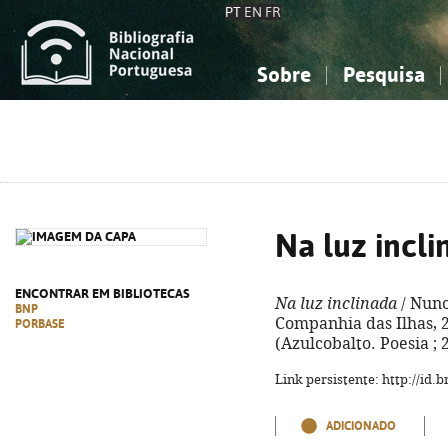
PT
EN
FR
Sobre
Pesquisa
Sobre a Bibliografia Nacional
Simples
Conhecimento, Informação...
Conhecimento, Informação...
Combinada
A
Ciências sociais...
Ciências sociais...
Arte, desporto...
Arte, desporto...
Na luz incli
ENCONTRAR EM BIBLIOTECAS
Na luz inclinada
/ Nuno
BNP
Companhia das Ilhas, 201
PORBASE
(Azulcobalto. Poesia ; 
Link persistente: http://id
ADICIONADO