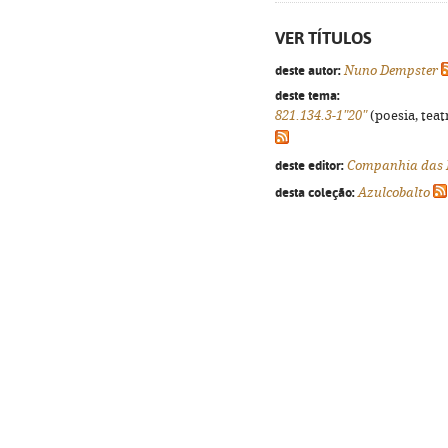
VER TÍTULOS
deste autor:
Nuno Dempster
deste tema:
821.134.3-1"20"
(poesia, teat
deste editor:
Companhia das 
desta coleção:
Azulcobalto