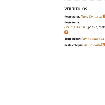
VER TÍTULOS
deste autor:
Nuno Dempster
deste tema:
821.134.3-1"20"
(poesia, teat
deste editor:
Companhia das 
desta coleção:
Azulcobalto