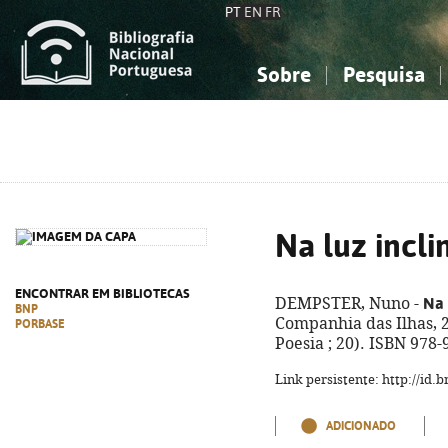
PT
EN
FR
Sobre
Pesquisa
Sobre a Bibliografia Nacional
Simples
Conhecimento, Informação...
Conhecimento, Informação...
Combinada
A
Ciências sociais...
Ciências sociais...
Arte, desporto...
Arte, desporto...
Na luz incli
ENCONTRAR EM BIBLIOTECAS
Na 
DEMPSTER, Nuno -
BNP
Companhia das Ilhas, 20
PORBASE
Poesia ; 20). ISBN 978
Link persistente: http://id
ADICIONADO