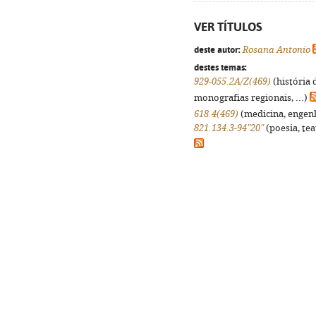
VER TÍTULOS
deste autor:
Rosana Antonio
destes temas:
929-055.2A/Z(469)
(história 
monografias regionais, ...)
618.4(469)
(medicina, engenha
821.134.3-94"20"
(poesia, tea