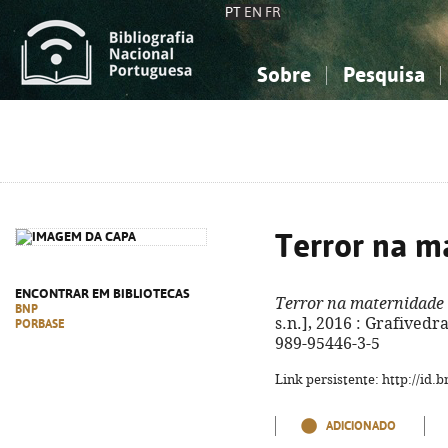
PT
EN
FR
Sobre
Pesquisa
Sobre a Bibliografia Nacional
Simples
Conhecimento, Informação...
Conhecimento, Informação...
Combinada
A
Ciências sociais...
Ciências sociais...
Arte, desporto...
Arte, desporto...
Terror na m
ENCONTRAR EM BIBLIOTECAS
Terror na maternidade
BNP
s.n.], 2016 : Grafivedras
PORBASE
989-95446-3-5
Link persistente: http://id
ADICIONADO