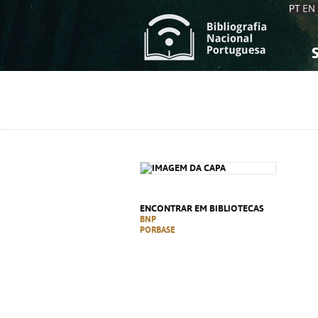
PT
EN
S
S
C
C
C
C
A
A
ENCONTRAR EM BIBLIOTECAS
BNP
PORBASE