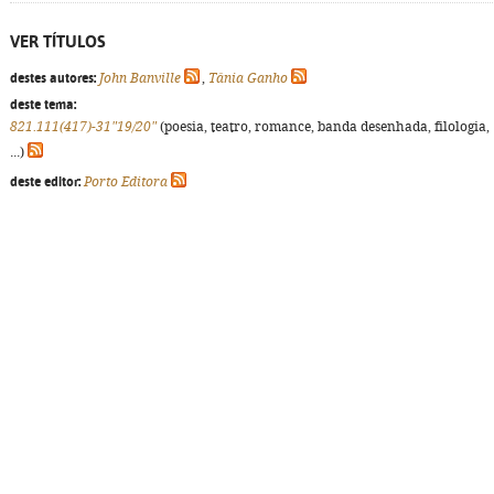
VER TÍTULOS
destes autores:
John Banville
,
Tânia Ganho
deste tema:
821.111(417)-31"19/20"
(poesia, teatro, romance, banda desenhada, filologia,
...)
deste editor:
Porto Editora