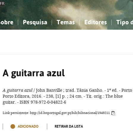
FR
Sobre
Pesquisa
Temas
Editores
Tipo 
obre a Bibliografia Nacional
imples
onhecimento, Informação...
onhecimento, Informação...
Combinada
A minha lista
Como utilizar
Filosofia, psicologia...
Filosofia, psicologia...
Perguntas frequente
iências sociais...
iências sociais...
Ciências exatas e naturais...
Ciências exatas e naturais...
rte, desporto...
rte, desporto...
Literatura, linguística...
Literatura, linguística...
A guitarra azul
A guitarra azul
/ John Banville ; trad. Tânia Ganho. - 1ª ed. - Porto 
Porto Editora, 2016. - 238, [1] p. ; 24 cm. - Tit. orig.: The blue
guitar. - ISBN 978-972-0-04822-6
Link persistente: http://id.bnportugal.gov.pt/bib/bibnacional/1949211
ADICIONADO
RETIRAR DA LISTA