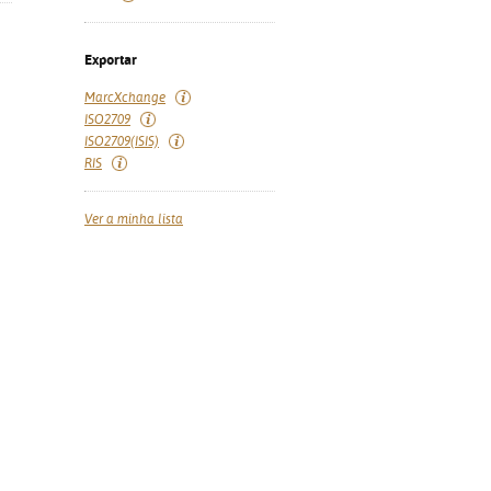
Exportar
MarcXchange
ISO2709
ISO2709(ISIS)
RIS
Ver a minha lista