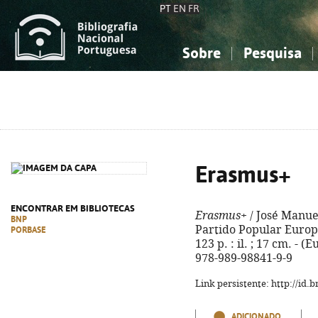
PT
EN
FR
Sobre
Pesquisa
Sobre a Bibliografia Nacional
Simples
Conhecimento, Informação...
Conhecimento, Informação...
Combinada
A
Ciências sociais...
Ciências sociais...
Arte, desporto...
Arte, desporto...
Erasmus+
ENCONTRAR EM BIBLIOTECAS
Erasmus+
/ José Manuel
BNP
Partido Popular Europ
PORBASE
123 p. : il. ; 17 cm. - (
978-989-98841-9-9
Link persistente: http://id
ADICIONADO