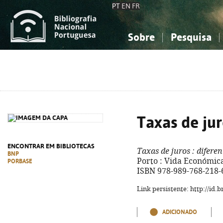
PT
EN
FR
Sobre
Pesquisa
Sobre a Bibliografia Nacional
Simples
Conhecimento, Informação...
Conhecimento, Informação...
Combinada
A
Ciências sociais...
Ciências sociais...
Arte, desporto...
Arte, desporto...
Taxas de ju
ENCONTRAR EM BIBLIOTECAS
Taxas de juros
: diferen
BNP
Porto : Vida Económica, 2
PORBASE
ISBN 978-989-768-218-
Link persistente: http://id
ADICIONADO