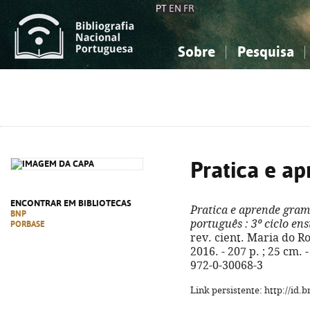
PT
EN
FR
Sobre
Pesquisa
Sobre a Bibliografia Nacional
Simples
Conhecimento, Informação...
Conhecimento, Informação...
Combinada
A
Ciências sociais...
Ciências sociais...
Arte, desporto...
Arte, desporto...
Pratica e a
ENCONTRAR EM BIBLIOTECAS
Pratica e aprende gram
BNP
português
: 3º ciclo ens
PORBASE
rev. cient. Maria do Ro
2016. - 207 p. ; 25 cm. 
972-0-30068-3
Link persistente: http://id