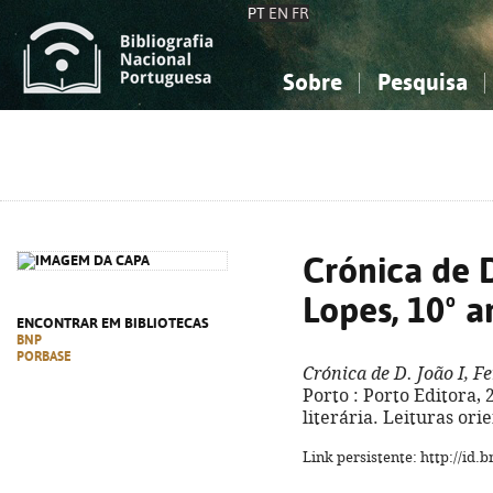
PT
EN
FR
Sobre
Pesquisa
Sobre a Bibliografia Nacional
Simples
Conhecimento, Informação...
Conhecimento, Informação...
Combinada
A
Ciências sociais...
Ciências sociais...
Arte, desporto...
Arte, desporto...
Crónica de D
Lopes, 10º a
ENCONTRAR EM BIBLIOTECAS
BNP
PORBASE
Crónica de D. João I, F
Porto : Porto Editora, 2
literária. Leituras ori
Link persistente: http://id