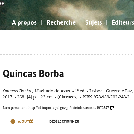
FR
A propos
Recherche
Sujets
Éditeur
a Bibliographie Nationale
imple
onnaissance, Information...
onnaissance, Information...
Avancée
Mes notices
Comment utiliser
Philosophie, psychologie...
Philosophie, psychologie...
Aide - FAQ
ciences sociales...
ciences sociales...
Mathématiques, sciences
Mathématiques, sciences
rts, sport...
rts, sport...
naturelles...
Littérature, linguistique...
naturelles...
Littérature, linguistique...
Quincas Borba
Quincas Borba
/ Machado de Assis. - 1ª ed. - Lisboa : Guerra e Paz,
2017. - 268, [4] p. ; 23 cm. - (Clássicos). - ISBN 978-989-702-243-2
Lien persistant: http://id.bnportugal.gov.pt/bib/bibnacional/1970557
AJOUTÉÉ
DÉSÉLECTIONNER