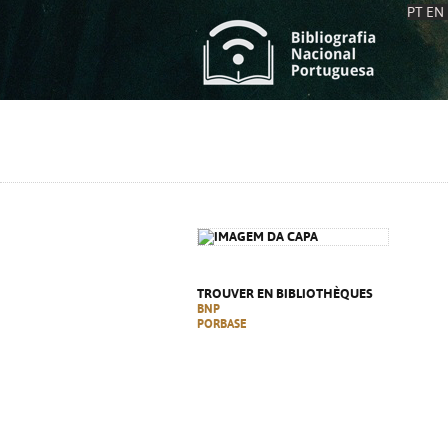
PT
EN
L
S
C
C
S
S
A
A
TROUVER EN BIBLIOTHÈQUES
BNP
PORBASE