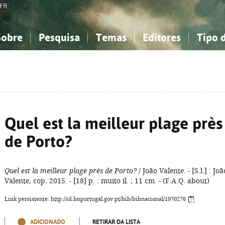
FR
Sobre
Pesquisa
Temas
Editores
Tipo 
obre a Bibliografia Nacional
imples
onhecimento, Informação...
onhecimento, Informação...
Combinada
A minha lista
Como utilizar
Filosofia, psicologia...
Filosofia, psicologia...
Perguntas frequente
iências sociais...
iências sociais...
Ciências exatas e naturais...
Ciências exatas e naturais...
rte, desporto...
rte, desporto...
Literatura, linguística...
Literatura, linguística...
Quel est la meilleur plage près
de Porto?
Quel est la meilleur plage près de Porto?
/ João Valente. - [S.l.] : Joã
Valente, cop. 2015. - [18] p. : muito il. ; 11 cm. - (F.A.Q. about)
Link persistente: http://id.bnportugal.gov.pt/bib/bibnacional/1970276
ADICIONADO
RETIRAR DA LISTA