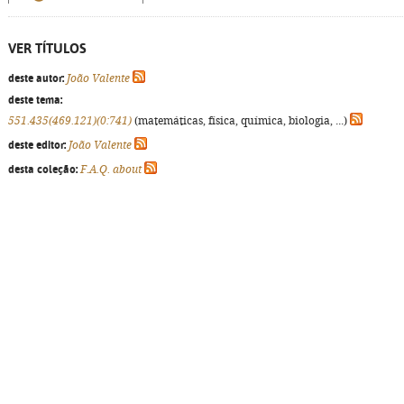
VER TÍTULOS
deste autor:
João Valente
deste tema:
551.435(469.121)(0:741)
(matemáticas, física, química, biologia, ...)
deste editor:
João Valente
desta coleção:
F.A.Q. about