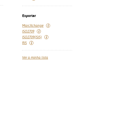
Exportar
MarcXchange
ISO2709
ISO2709(ISIS)
RIS
Ver a minha lista