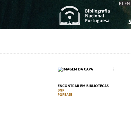
PT
EN
S
S
C
C
C
C
A
A
ENCONTRAR EM BIBLIOTECAS
BNP
PORBASE