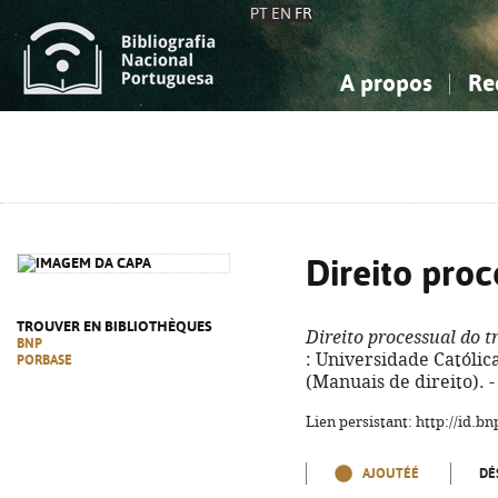
PT
EN
FR
A propos
Re
La Bibliographie Nationale
Simple
Connaissance, Information...
Connaissance, Information...
Avancée
Mes 
Sciences sociales...
Sciences sociales...
Arts, sport...
Arts, sport...
Direito proc
TROUVER EN BIBLIOTHÈQUES
Direito processual do t
BNP
: Universidade Católica 
PORBASE
(Manuais de direito). 
Lien persistant: http://id.
AJOUTÉÉ
DÉ