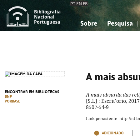
PT
EN
FR
Sobre
Pesquisa
Sobre a Bibliografia Nacional
Simples
Conhecimento, Informação...
Conhecimento, Informação...
Combinada
A
Ciências sociais...
Ciências sociais...
Arte, desporto...
Arte, desporto...
A mais absur
ENCONTRAR EM BIBLIOTECAS
A mais absurda das reli
BNP
[S.l.] : Escrit'orio, 201
PORBASE
8507-54-9
Link persistente: http://id
ADICIONADO