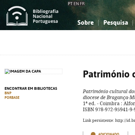
PT
EN
FR
Sobre
Pesquisa
Sobre a Bibliografia Nacional
Simples
Conhecimento, Informação...
Conhecimento, Informação...
Combinada
A
Ciências sociais...
Ciências sociais...
Arte, desporto...
Arte, desporto...
Património 
ENCONTRAR EM BIBLIOTECAS
Património cultural do
BNP
diocese de Bragança-M
PORBASE
1ª ed. - Coimbra : Alforri
ISBN 978-972-95941-9-
Link persistente: http://id
ADICIONADO