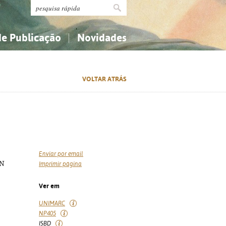
de Publicação
Novidades
s
Religião...
Religião...
VOLTAR ATRÁS
Ciências aplicadas...
Ciências aplicadas...
História, geografia, biografias...
História, geografia, biografias...
Enviar por email
BN
Imprimir página
Ver em
UNIMARC
NP405
ISBD