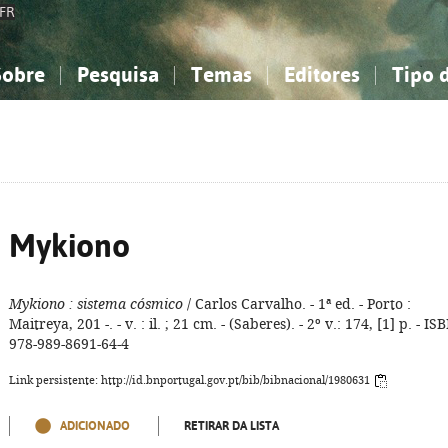
FR
Sobre
Pesquisa
Temas
Editores
Tipo 
obre a Bibliografia Nacional
imples
onhecimento, Informação...
onhecimento, Informação...
Combinada
A minha lista
Como utilizar
Filosofia, psicologia...
Filosofia, psicologia...
Perguntas frequente
iências sociais...
iências sociais...
Ciências exatas e naturais...
Ciências exatas e naturais...
rte, desporto...
rte, desporto...
Literatura, linguística...
Literatura, linguística...
Mykiono
Mykiono
: sistema cósmico
/ Carlos Carvalho. - 1ª ed. - Porto :
Maitreya, 201 -. - v. : il. ; 21 cm. - (Saberes). - 2º v.: 174, [1] p. - IS
978-989-8691-64-4
Link persistente: http://id.bnportugal.gov.pt/bib/bibnacional/1980631
ADICIONADO
RETIRAR DA LISTA