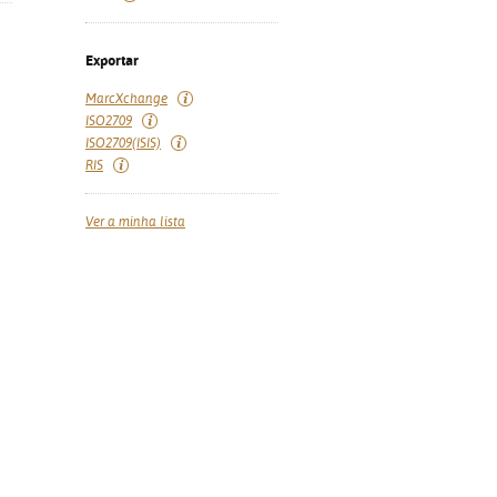
Exportar
MarcXchange
ISO2709
ISO2709(ISIS)
RIS
Ver a minha lista