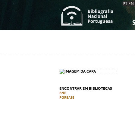
PT
EN
S
S
C
C
C
C
A
A
ENCONTRAR EM BIBLIOTECAS
BNP
PORBASE