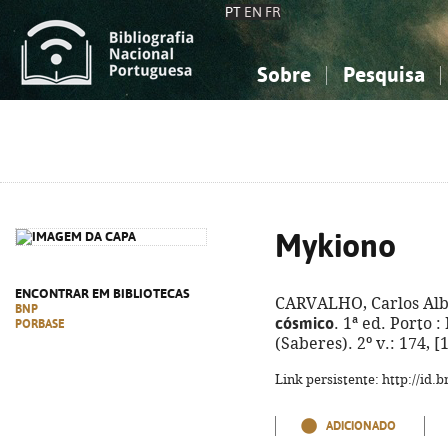
PT
EN
FR
Sobre
Pesquisa
Sobre a Bibliografia Nacional
Simples
Conhecimento, Informação...
Conhecimento, Informação...
Combinada
A
Ciências sociais...
Ciências sociais...
Arte, desporto...
Arte, desporto...
Mykiono
ENCONTRAR EM BIBLIOTECAS
CARVALHO, Carlos Alb
BNP
cósmico
. 1ª ed. Porto : 
PORBASE
(Saberes). 2º v.: 174, 
Link persistente: http://id
ADICIONADO