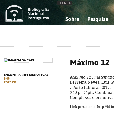
PT
EN
FR
Sobre
Pesquisa
Sobre a Bibliografia Nacional
Simples
Conhecimento, Informação...
Conhecimento, Informação...
Combinada
A
Ciências sociais...
Ciências sociais...
Arte, desporto...
Arte, desporto...
Máximo 12
ENCONTRAR EM BIBLIOTECAS
Máximo 12
: matemátic
BNP
Ferreira Neves, Luís Gu
PORBASE
: Porto Editora, 2017. - 3
240 p. 2º pt.: Combinat
Complexos e primitivas
Link persistente: http://id