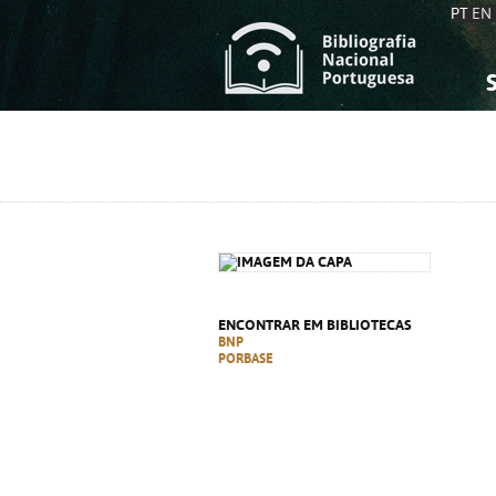
PT
EN
S
S
C
C
C
C
A
A
ENCONTRAR EM BIBLIOTECAS
BNP
PORBASE