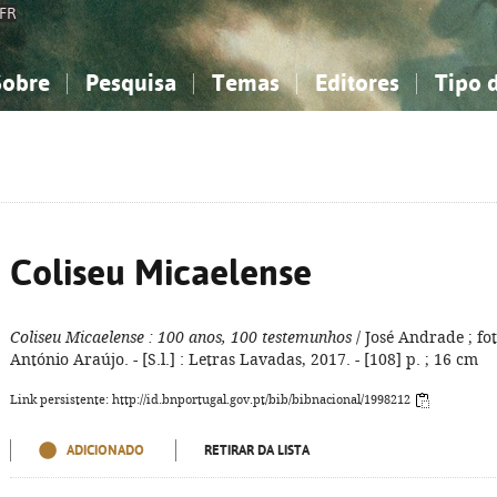
FR
Sobre
Pesquisa
Temas
Editores
Tipo 
obre a Bibliografia Nacional
imples
onhecimento, Informação...
onhecimento, Informação...
Combinada
A minha lista
Como utilizar
Filosofia, psicologia...
Filosofia, psicologia...
Perguntas frequente
iências sociais...
iências sociais...
Ciências exatas e naturais...
Ciências exatas e naturais...
rte, desporto...
rte, desporto...
Literatura, linguística...
Literatura, linguística...
Coliseu Micaelense
Coliseu Micaelense
: 100 anos, 100 testemunhos
/ José Andrade ; fot
António Araújo. - [S.l.] : Letras Lavadas, 2017. - [108] p. ; 16 cm
Link persistente: http://id.bnportugal.gov.pt/bib/bibnacional/1998212
ADICIONADO
RETIRAR DA LISTA