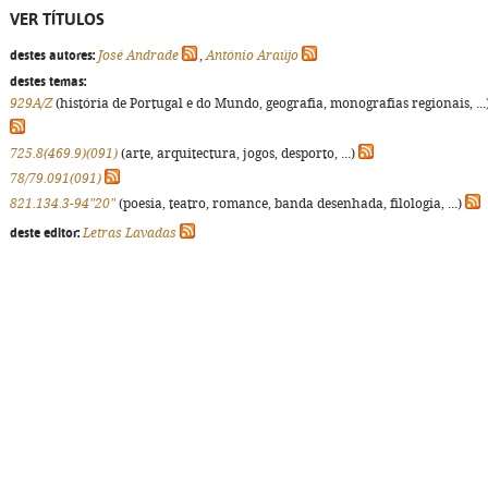
VER TÍTULOS
destes autores:
José Andrade
,
António Araújo
destes temas:
929A/Z
(história de Portugal e do Mundo, geografia, monografias regionais, ...
725.8(469.9)(091)
(arte, arquitectura, jogos, desporto, ...)
78/79.091(091)
821.134.3-94"20"
(poesia, teatro, romance, banda desenhada, filologia, ...)
deste editor:
Letras Lavadas