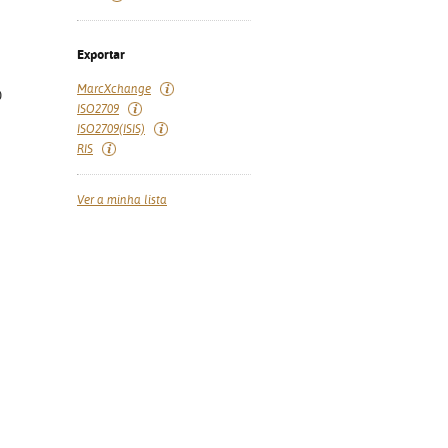
Exportar
MarcXchange
)
ISO2709
ISO2709(ISIS)
RIS
Ver a minha lista