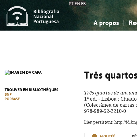
PT
EN
FR
A propos
Re
La Bibliographie Nationale
Simple
Connaissance, Information...
Connaissance, Information...
Avancée
Mes 
Sciences sociales...
Sciences sociales...
Arts, sport...
Arts, sport...
Três quarto
TROUVER EN BIBLIOTHÈQUES
Três quartos de um am
BNP
1ª ed. - Lisboa : Chiado 
PORBASE
(Colectânea de cartas d
978-989-52-2210-0
Lien persistant: http://id.
AJOUTÉÉ
DÉ