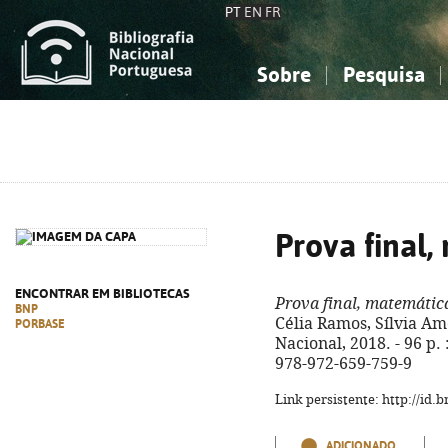
PT
EN
FR
Sobre
Pesquisa
Sobre a Bibliografia Nacional
Simples
Conhecimento, Informação...
Conhecimento, Informação...
Combinada
A
Ciências sociais...
Ciências sociais...
Arte, desporto...
Arte, desporto...
Prova final,
ENCONTRAR EM BIBLIOTECAS
Prova final, matemátic
BNP
Célia Ramos, Sílvia Am
PORBASE
Nacional, 2018. - 96 p. :
978-972-659-759-9
Link persistente: http://id
ADICIONADO