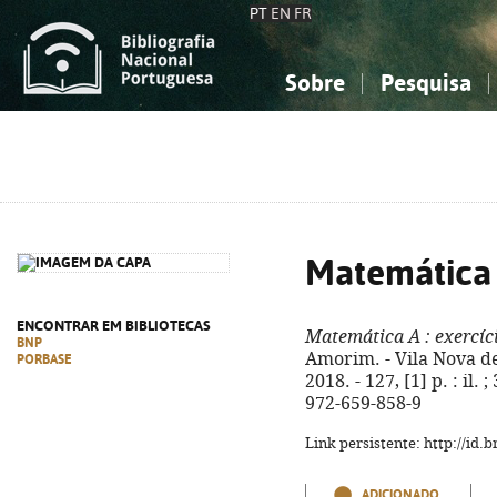
PT
EN
FR
Sobre
Pesquisa
Sobre a Bibliografia Nacional
Simples
Conhecimento, Informação...
Conhecimento, Informação...
Combinada
A
Ciências sociais...
Ciências sociais...
Arte, desporto...
Arte, desporto...
Matemática
ENCONTRAR EM BIBLIOTECAS
Matemática A
: exercíc
BNP
Amorim. - Vila Nova de
PORBASE
2018. - 127, [1] p. : il.
972-659-858-9
Link persistente: http://id
ADICIONADO