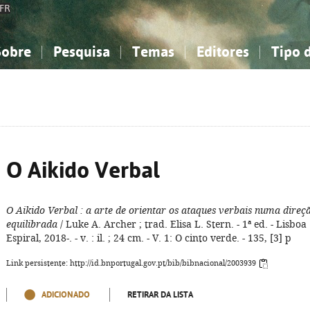
FR
Sobre
Pesquisa
Temas
Editores
Tipo 
obre a Bibliografia Nacional
imples
onhecimento, Informação...
onhecimento, Informação...
Combinada
A minha lista
Como utilizar
Filosofia, psicologia...
Filosofia, psicologia...
Perguntas frequente
iências sociais...
iências sociais...
Ciências exatas e naturais...
Ciências exatas e naturais...
rte, desporto...
rte, desporto...
Literatura, linguística...
Literatura, linguística...
O Aikido Verbal
O Aikido Verbal
: a arte de orientar os ataques verbais numa direç
equilibrada
/ Luke A. Archer ; trad. Elisa L. Stern. - 1ª ed. - Lisboa 
Espiral, 2018-. - v. : il. ; 24 cm. - V. 1: O cinto verde. - 135, [3] p
Link persistente: http://id.bnportugal.gov.pt/bib/bibnacional/2003939
ADICIONADO
RETIRAR DA LISTA