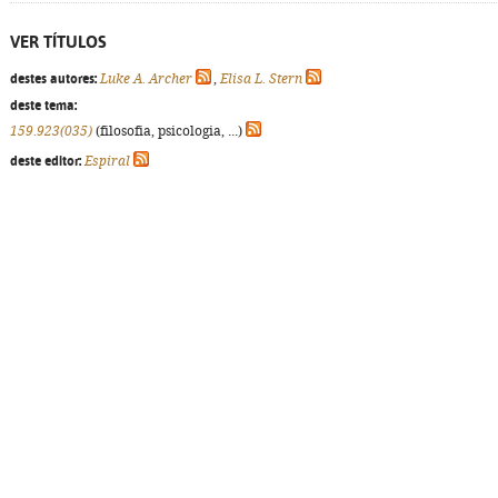
VER TÍTULOS
destes autores:
Luke A. Archer
,
Elisa L. Stern
deste tema:
159.923(035)
(filosofia, psicologia, ...)
deste editor:
Espiral