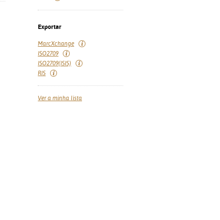
Exportar
MarcXchange
ISO2709
ISO2709(ISIS)
RIS
Ver a minha lista