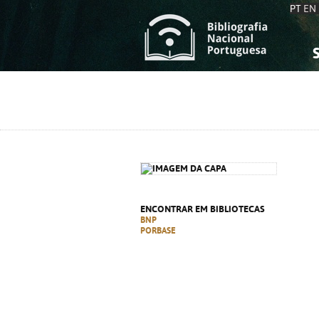
PT
EN
S
S
C
C
C
C
A
A
ENCONTRAR EM BIBLIOTECAS
BNP
PORBASE