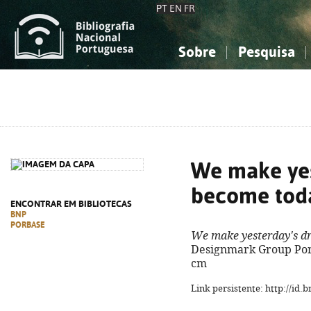
PT
EN
FR
Sobre
Pesquisa
Sobre a Bibliografia Nacional
Simples
Conhecimento, Informação...
Conhecimento, Informação...
Combinada
A
Ciências sociais...
Ciências sociais...
Arte, desporto...
Arte, desporto...
We make yes
become today
ENCONTRAR EM BIBLIOTECAS
BNP
PORBASE
We make yesterday's dr
Designmark Group Portug
cm
Link persistente: http://id