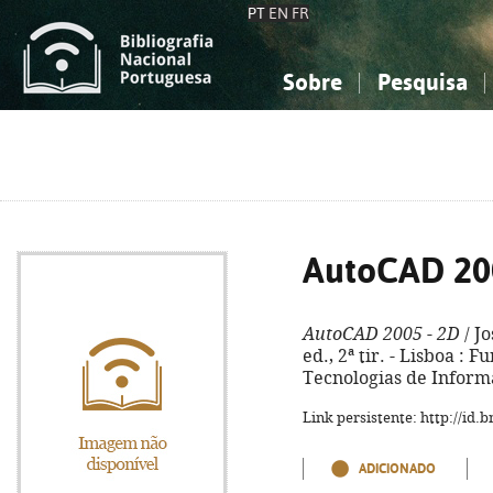
PT
EN
FR
Sobre
Pesquisa
Sobre a Bibliografia Nacional
Simples
Conhecimento, Informação...
Conhecimento, Informação...
Combinada
A
Ciências sociais...
Ciências sociais...
Arte, desporto...
Arte, desporto...
AutoCAD 20
AutoCAD 2005 - 2D
/ Jo
ed., 2ª tir. - Lisboa :
Tecnologias de Informaç
Link persistente: http://id
ADICIONADO