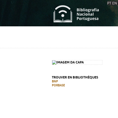
PT
EN
L
S
C
C
S
S
A
A
TROUVER EN BIBLIOTHÈQUES
BNP
PORBASE