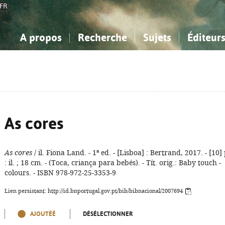
FR
A propos
Recherche
Sujets
Éditeur
a Bibliographie Nationale
imple
onnaissance, Information...
onnaissance, Information...
Avancée
Mes notices
Comment utiliser
Philosophie, psychologie...
Philosophie, psychologie...
Aide - FAQ
ciences sociales...
ciences sociales...
Mathématiques, sciences
Mathématiques, sciences
rts, sport...
rts, sport...
naturelles...
Littérature, linguistique...
naturelles...
Littérature, linguistique...
As cores
As cores
/ il. Fiona Land. - 1ª ed. - [Lisboa] : Bertrand, 2017. - [10] 
: il. ; 18 cm. - (Toca, criança para bebés). - Tít. orig.: Baby touch -
colours. - ISBN 978-972-25-3353-9
Lien persistant: http://id.bnportugal.gov.pt/bib/bibnacional/2007694
AJOUTÉÉ
DÉSÉLECTIONNER