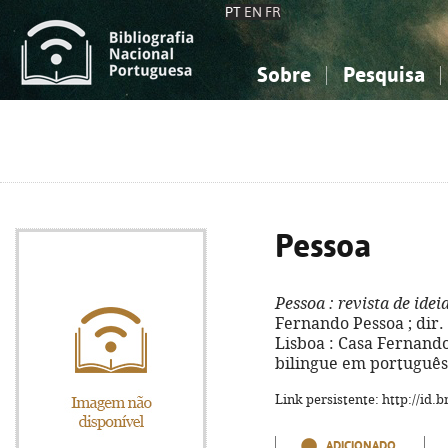
PT
EN
FR
Sobre
Pesquisa
Sobre a Bibliografia Nacional
Simples
Conhecimento, Informação...
Conhecimento, Informação...
Combinada
A
Ciências sociais...
Ciências sociais...
Arte, desporto...
Arte, desporto...
Pessoa
Pessoa
: revista de idei
Fernando Pessoa ; dir. 
Lisboa : Casa Fernando 
bilingue em português 
Link persistente: http://id
ADICIONADO