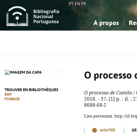
PT
EN
FR
A propos
Re
La Bibliographie Nationale
Simple
Connaissance, Information...
Connaissance, Information...
Avancée
Mes 
Sciences sociales...
Sciences sociales...
Arts, sport...
Arts, sport...
O processo 
TROUVER EN BIBLIOTHÈQUES
O processo de Camilo
/ 
BNP
2018. - 37, [1] p. : il. ;
PORBASE
8688-68-2
Lien persistant: http://id.
AJOUTÉÉ
DÉ