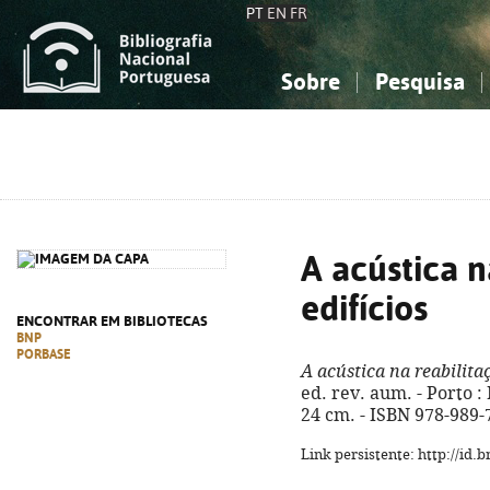
PT
EN
FR
Sobre
Pesquisa
Sobre a Bibliografia Nacional
Simples
Conhecimento, Informação...
Conhecimento, Informação...
Combinada
A
Ciências sociais...
Ciências sociais...
Arte, desporto...
Arte, desporto...
A acústica n
edifícios
ENCONTRAR EM BIBLIOTECAS
BNP
PORBASE
A acústica na reabilitaç
ed. rev. aum. - Porto : E
24 cm. - ISBN 978-989-
Link persistente: http://id