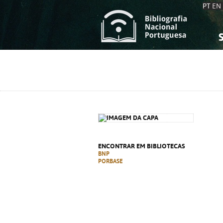
PT
EN
S
S
C
C
C
C
A
A
ENCONTRAR EM BIBLIOTECAS
BNP
PORBASE