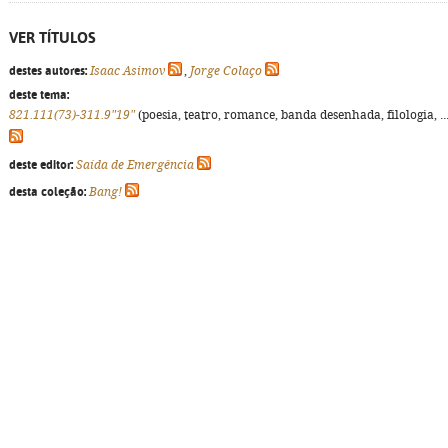
VER TÍTULOS
destes autores:
Isaac Asimov
,
Jorge Colaço
deste tema:
821.111(73)-311.9"19"
(poesia, teatro, romance, banda desenhada, filologia, ...
deste editor:
Saída de Emergência
desta coleção:
Bang!