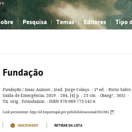
FR
Sobre
Pesquisa
Temas
Editores
Tipo 
obre a Bibliografia Nacional
imples
onhecimento, Informação...
onhecimento, Informação...
Combinada
A minha lista
Como utilizar
Filosofia, psicologia...
Filosofia, psicologia...
Perguntas frequente
iências sociais...
iências sociais...
Ciências exatas e naturais...
Ciências exatas e naturais...
rte, desporto...
rte, desporto...
Literatura, linguística...
Literatura, linguística...
Fundação
Fundação
/ Isaac Asimov ; trad. Jorge Colaço. - 1ª ed. - Porto Salvo 
Saída de Emergência, 2019. - 284, [4] p. ; 23 cm. - (Bang! ; 305). -
Tít. orig.: Foundation. - ISBN 978-989-773-142-6
Link persistente: http://id.bnportugal.gov.pt/bib/bibnacional/2015381
ADICIONADO
RETIRAR DA LISTA