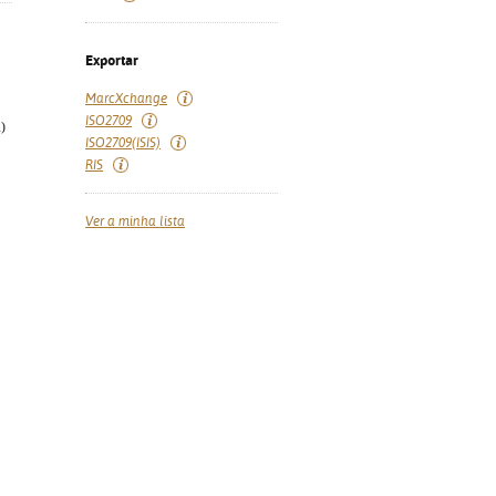
Exportar
MarcXchange
ISO2709
)
ISO2709(ISIS)
RIS
Ver a minha lista