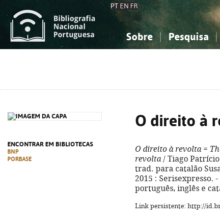
PT
EN
FR
Sobre
Pesquisa
Sobre a Bibliografia Nacional
Simples
Conhecimento, Informação...
Conhecimento, Informação...
Combinada
A
Ciências sociais...
Ciências sociais...
Arte, desporto...
Arte, desporto...
O direito à 
ENCONTRAR EM BIBLIOTECAS
O direito à revolta
=
Th
BNP
revolta
/ Tiago Patrício
PORBASE
trad. para catalão Susan
2015 : Serisexpresso. - 
português, inglês e ca
Link persistente: http://id