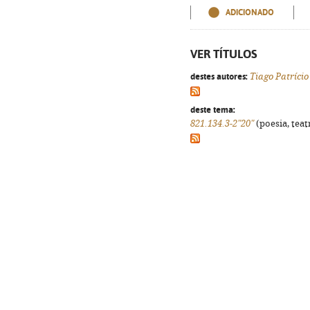
ADICIONADO
VER TÍTULOS
destes autores:
Tiago Patrício
deste tema:
821.134.3-2"20"
(poesia, teat