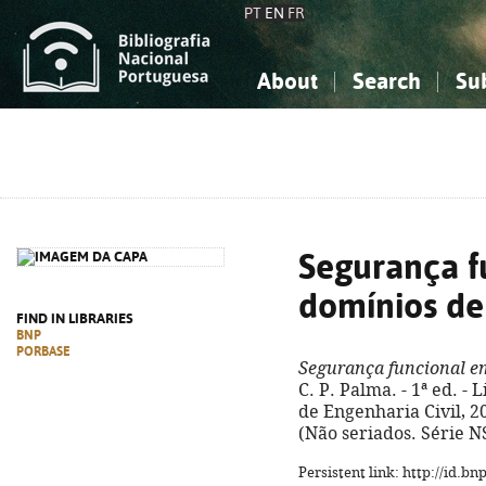
PT
EN
FR
About
Search
Su
About the National Bibliograp
Simple search
Knowledge, Information...
Knowledge, Information...
Advanced s
Social Sciences
Social Sciences
The Arts, Sport...
The Arts, Sport...
Segurança f
domínios de
FIND IN LIBRARIES
BNP
PORBASE
Segurança funcional em
C. P. Palma. - 1ª ed. -
de Engenharia Civil, 2018
(Não seriados. Série N
Persistent link: http://id.b