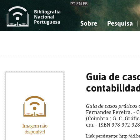
PT
EN
FR
Sobre
Pesquisa
Sobre a Bibliografia Nacional
Simples
Conhecimento, Informação...
Conhecimento, Informação...
Combinada
A
Ciências sociais...
Ciências sociais...
Arte, desporto...
Arte, desporto...
Guia de caso
contabilidad
Guia de casos práticos 
Fernandes Pereira. - C
(Coimbra : G. C. Gráfica
cm. - ISBN 978-972-928
Link persistente: http://id