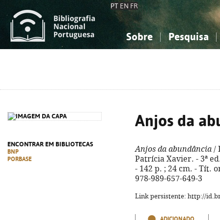
PT
EN
FR
Sobre
Pesquisa
Sobre a Bibliografia Nacional
Simples
Conhecimento, Informação...
Conhecimento, Informação...
Combinada
A
Ciências sociais...
Ciências sociais...
Arte, desporto...
Arte, desporto...
Anjos da ab
ENCONTRAR EM BIBLIOTECAS
Anjos da abundância
/ 
BNP
Patrícia Xavier. - 3ª e
PORBASE
- 142 p. ; 24 cm. - Tít.
978-989-657-649-3
Link persistente: http://id
ADICIONADO