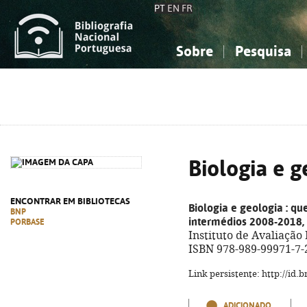
PT
EN
FR
Sobre
Pesquisa
Sobre a Bibliografia Nacional
Simples
Conhecimento, Informação...
Conhecimento, Informação...
Combinada
A
Ciências sociais...
Ciências sociais...
Arte, desporto...
Arte, desporto...
Biologia e g
ENCONTRAR EM BIBLIOTECAS
Biologia e geologia
: qu
BNP
intermédios 2008-2018, 
PORBASE
Instituto de Avaliação E
ISBN 978-989-99971-7-
Link persistente: http://id
ADICIONADO