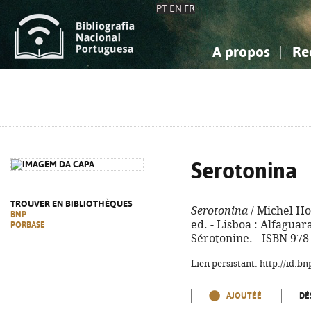
PT
EN
FR
A propos
Re
La Bibliographie Nationale
Simple
Connaissance, Information...
Connaissance, Information...
Avancée
Mes 
Sciences sociales...
Sciences sociales...
Arts, sport...
Arts, sport...
Serotonina
TROUVER EN BIBLIOTHÈQUES
Serotonina
/ Michel Ho
BNP
ed. - Lisboa : Alfaguara,
PORBASE
Sérotonine. - ISBN 978
Lien persistant: http://id.
AJOUTÉÉ
DÉ