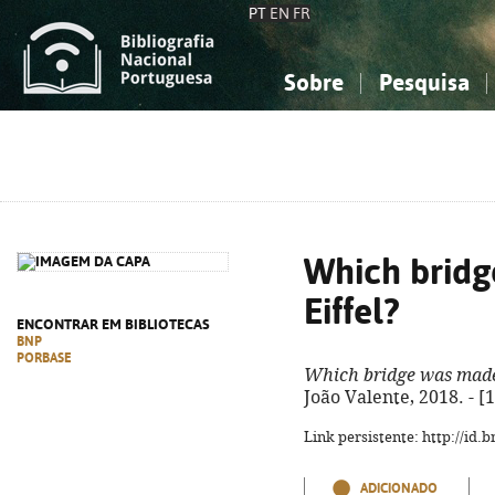
PT
EN
FR
Sobre
Pesquisa
Sobre a Bibliografia Nacional
Simples
Conhecimento, Informação...
Conhecimento, Informação...
Combinada
A
Ciências sociais...
Ciências sociais...
Arte, desporto...
Arte, desporto...
Which bridg
Eiffel?
ENCONTRAR EM BIBLIOTECAS
BNP
PORBASE
Which bridge was made 
João Valente, 2018. - [12
Link persistente: http://id
ADICIONADO