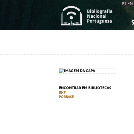
PT
EN
S
S
C
C
C
C
A
A
ENCONTRAR EM BIBLIOTECAS
BNP
PORBASE