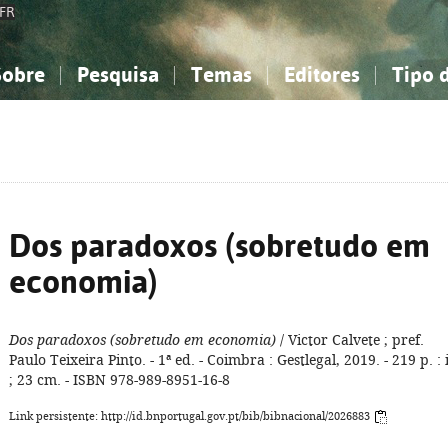
FR
Sobre
Pesquisa
Temas
Editores
Tipo 
obre a Bibliografia Nacional
imples
onhecimento, Informação...
onhecimento, Informação...
Combinada
A minha lista
Como utilizar
Filosofia, psicologia...
Filosofia, psicologia...
Perguntas frequente
iências sociais...
iências sociais...
Ciências exatas e naturais...
Ciências exatas e naturais...
rte, desporto...
rte, desporto...
Literatura, linguística...
Literatura, linguística...
Dos paradoxos (sobretudo em
economia)
Dos paradoxos (sobretudo em economia)
/ Victor Calvete ; pref.
Paulo Teixeira Pinto. - 1ª ed. - Coimbra : Gestlegal, 2019. - 219 p. : i
; 23 cm. - ISBN 978-989-8951-16-8
Link persistente: http://id.bnportugal.gov.pt/bib/bibnacional/2026883