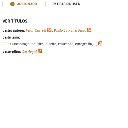
ADICIONADO
RETIRAR DA LISTA
VER TÍTULOS
destes autores:
Vítor Calvete
,
Paulo Teixeira Pinto
deste tema:
330.1
(sociologia, política, direito, educação, etnografia, ...)
deste editor:
Gestlegal