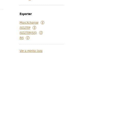
Exportar
MarcXchange
ISO2709
ISO2709(ISIS)
RIS
Ver a minha lista