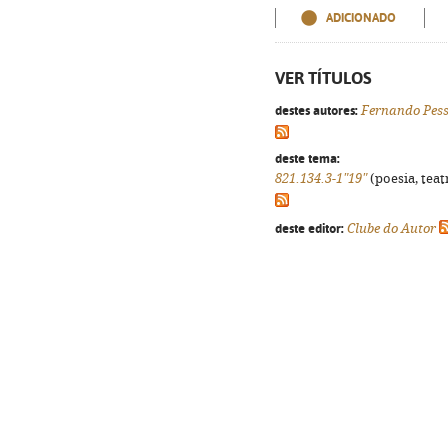
ADICIONADO
VER TÍTULOS
destes autores:
Fernando Pes
deste tema:
821.134.3-1"19"
(poesia, teat
deste editor:
Clube do Autor