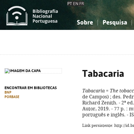
PT
EN
FR
Sobre
Pesquisa
Sobre a Bibliografia Nacional
Simples
Conhecimento, Informação...
Conhecimento, Informação...
Combinada
A
Ciências sociais...
Ciências sociais...
Arte, desporto...
Arte, desporto...
Tabacaria
ENCONTRAR EM BIBLIOTECAS
Tabacaria
=
The tobacc
BNP
de Campos) ; des. Pedro
PORBASE
Richard Zenith. - 2ª ed.
Autor, 2019. - 77 p. : m
português e inglês. - 
Link persistente: http://id