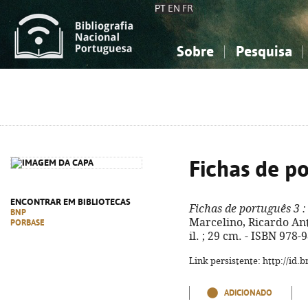
PT
EN
FR
Sobre
Pesquisa
Sobre a Bibliografia Nacional
Simples
Conhecimento, Informação...
Conhecimento, Informação...
Combinada
A
Ciências sociais...
Ciências sociais...
Arte, desporto...
Arte, desporto...
Fichas de p
ENCONTRAR EM BIBLIOTECAS
Fichas de português 3
:
BNP
Marcelino, Ricardo Antu
PORBASE
il. ; 29 cm. - ISBN 978
Link persistente: http://id
ADICIONADO