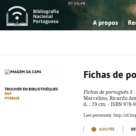
PT
EN
FR
A propos
Re
La Bibliographie Nationale
Simple
Connaissance, Information...
Connaissance, Information...
Avancée
Mes 
Sciences sociales...
Sciences sociales...
Arts, sport...
Arts, sport...
Fichas de p
TROUVER EN BIBLIOTHÈQUES
Fichas de português 3
:
BNP
Marcelino, Ricardo Antu
PORBASE
il. ; 29 cm. - ISBN 978
Lien persistant: http://id.
AJOUTÉÉ
DÉ