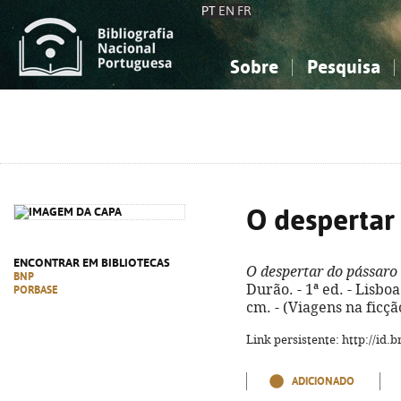
PT
EN
FR
Sobre
Pesquisa
Sobre a Bibliografia Nacional
Simples
Conhecimento, Informação...
Conhecimento, Informação...
Combinada
A
Ciências sociais...
Ciências sociais...
Arte, desporto...
Arte, desporto...
O despertar
ENCONTRAR EM BIBLIOTECAS
O despertar do pássaro
BNP
Durão. - 1ª ed. - Lisboa
PORBASE
cm. - (Viagens na ficçã
Link persistente: http://id
ADICIONADO